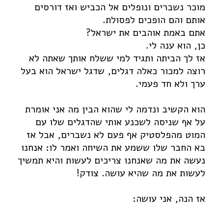
צעצועים וסביבה
מוכר נשברים ונופלים אל הכביש ואז דורסים
אותם והם הופכים לפסולת.
פרויקט הדגל
אתם באמת אוהבים את ישראל?
הרצאות וסדנאות
כן, הוא ענה לי.
אודות
אז לך הביתה ותגיד למי ששלח אותך שאתה לא
רוצה למכור כאלה דגלים, שדגל ישראל הוא בעל
צרו קשר
ערך ולא חד פעמי.
English
הוא הקשיב ונדמה לי שהוא הבין מה אני אומרת
Portfolio
על אף שניסה לשכנע אותי שהדגלים שלו עם
Paintings for Purchase
המוט מהפלסטיק אף פעם לא נשברים, אבל אז
בא החבר שלו ששמע את השיחה ואמר לו: אנחנו
Prints for Purchase
נעשה את מה שאנחנו צריכים לעשות והיא תמשיך
Contact Us
לעשות את מה שהיא עושה. צודק!
אז הנה, אני עושה: