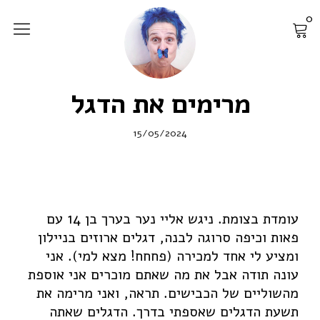
0
popeyit.com
פורטפוליו
חנות
מרימים את הדגל
ציורים מקוריים
15/05/2024
הדפסי קנווס
הדפסי רשת
פוסטרים
עומדת בצומת. ניגש אליי נער בערך בן 14 עם
ציורי קיר
פאות וכיפה סרוגה לבנה, דגלים ארוזים בניילון
חולצות
ומציע לי אחד למכירה (פחחח! מצא למי). אני
עונה תודה אבל את מה שאתם מוכרים אני אוספת
ערכות השראה ויצירה
מהשוליים של הכבישים. תראה, ואני מרימה את
פופאית
תשעת הדגלים שאספתי בדרך. הדגלים שאתה