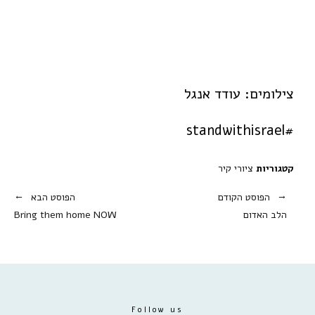
צעצועים וסביבה
פרויקט הדגל
הרצאות וסדנאות
אודות
צילומים: עודד אנגל
צרו קשר
#standwithisrael
English
Portfolio
קטגוריות
ציורי קיר
Paintings for Purchase
הפוסט הקודם
הפוסט הבא
Prints for Purchase
הלב האדום
Bring them home NOW
Contact Us
Follow us