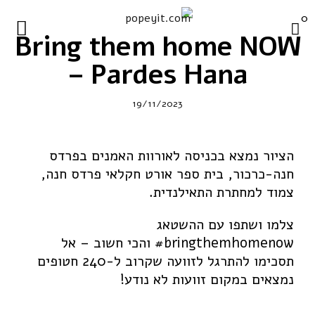
0
popeyit.com
Bring them home NOW
פורטפוליו
– Pardes Hana
חנות
19/11/2023
ציורים מקוריים
הדפסי קנווס
הציור נמצא בכניסה לאורוות האמנים בפרדס
הדפסי רשת
חנה-כרכור, בית ספר אורט חקלאי פרדס חנה,
צמוד למחתרת התאילנדית.
פוסטרים
ציורי קיר
צלמו ושתפו עם ההשטאג
bringthemhomenow# והכי חשוב – אל
חולצות
תסכימו להתרגל לזוועה שקרוב ל-240 חטופים
ערכות השראה ויצירה
נמצאים במקום זוועות לא נודע!
פופאית