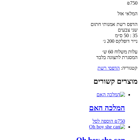
₪
750
המלאי אזל
הדפס רשת אמנותי חתום
שני צבעים
35 : 50 ס״מ
נייר דופלקס 200 ג׳
עלות משלוח 60 ש׳
המסגרת לתצוגה בלבד
קטגוריה:
הדפסי רשת
מוצרים קשורים
המלכה האם
750
₪
הוספה לסל
Oh boy she can