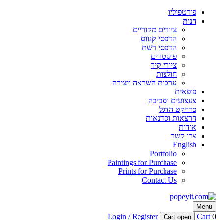
פורטפוליו
חנות
ציורים מקוריים
הדפסי קנווס
הדפסי רשת
פוסטרים
ציורי קיר
חולצות
ערכות השראה ויצירה
פופאית
צעצועים וסביבה
פרויקט הדגל
הרצאות וסדנאות
אודות
צרו קשר
English
Portfolio
Paintings for Purchase
Prints for Purchase
Contact Us
popeyit.com
Menu
טל טנא צ׳צ׳קס – אמנות ויזמות
Login / Register
Cart
0
Cart open