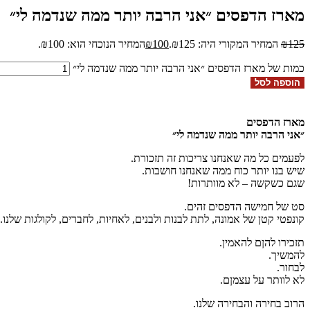
מארז הדפסים ״אני הרבה יותר ממה שנדמה לי״
125
₪
המחיר המקורי היה: ₪125.
100
₪
המחיר הנוכחי הוא: ₪100.
כמות של מארז הדפסים ״אני הרבה יותר ממה שנדמה לי״
הוספה לסל
מארז הדפסים
״אני הרבה יותר ממה שנדמה לי״
לפעמים כל מה שאנחנו צריכות זה תזכורת.
שיש בנו יותר כוח ממה שאנחנו חושבות.
שגם כשקשה – לא מוותרות!
סט של חמישה הדפסים זהים.
קונפטי קטן של אמונה, לתת לבנות ולבנים, לאחיות, לחברים, לקולגות שלנו.
תזכירו להןם להאמין.
להמשיך.
לבחור.
לא לוותר על עצמןם.
הרוב בחירה והבחירה שלנו.