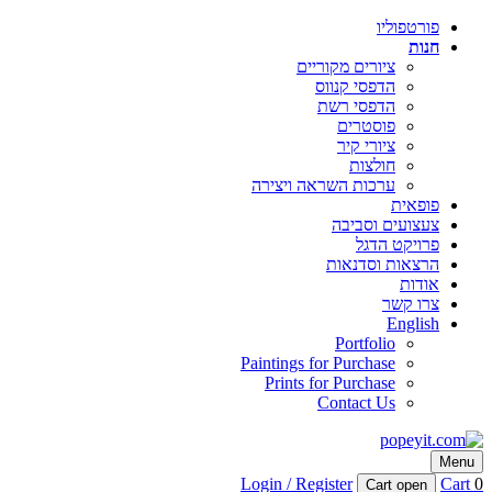
פורטפוליו
חנות
ציורים מקוריים
הדפסי קנווס
הדפסי רשת
פוסטרים
ציורי קיר
חולצות
ערכות השראה ויצירה
פופאית
צעצועים וסביבה
פרויקט הדגל
הרצאות וסדנאות
אודות
צרו קשר
English
Portfolio
Paintings for Purchase
Prints for Purchase
Contact Us
popeyit.com
Menu
טל טנא צ׳צ׳קס – אמנות ויזמות
Login / Register
Cart
0
Cart open