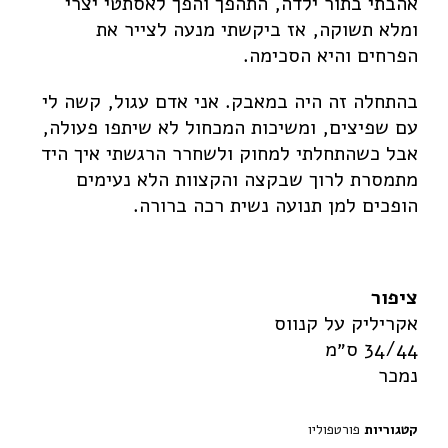
אהבתי בתור ילדה, התהפך והפך לאסתטי יצרי
Facebook
Instagram
Youtube
ומלא תשוקה, אז ביקשתי מנעה לצייר את
הפרחים והיא הסכימה.
בהתחלה זה היה במאבק. אני אדם עגול, קשה לי
עם שפיצים, ומשיכות המכחול לא שיתפו פעולה,
אבל כשהתחלתי למחוק ולשחרר הרגשתי איך היד
מתמסרת לרוך שבקצה והקצוות הלא נעימים
הופכים למן תנועה נשית רכה ברורה.
ציפור
אקריליק על קנווס
34/44 ס״מ
נמכר
קטגוריות
פורטפוליו