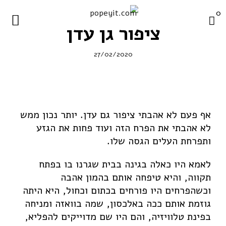
0
popeyit.com
ציפור גן עדן
פורטפוליו
27/02/2020
חנות
ציורים מקוריים
הדפסי קנווס
אף פעם לא אהבתי ציפור גם עדן. יותר נכון ממש
הדפסי רשת
לא אהבתי את הפרח הזה ועוד פחות את הגזע
ותפרחת העלים הגסה שלו.
פוסטרים
ציורי קיר
לאמא היו כאלה בגינה בבית שגרנו בו בפתח
תקווה, והיא טיפחה אותם בהמון אהבה
חולצות
וכשהפרחים היו פורחים בכתום וכחול, היא היתה
ערכות השראה ויצירה
גוזמת אותם ככה באלכסון, שמה בוואזה ומניחה
פופאית
בפינת טלוויזיה, והם היו שם מדוייקים להפליא,