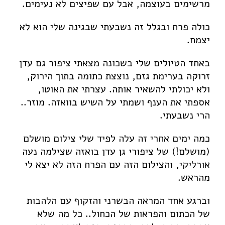
מרשימים בעוצמה, אבל עם שפיצים לא נעימים.
צעצועים וסביבה
פרויקט הדגל
כולה פרח ובגלל זה נשבעתי שבגינה שלי הוא לא
יצמח.
הרצאות וסדנאות
אודות
באחד הטיולים שלי בשכונה מצאתי ציפור גם עדן
זרוקה בערימת גזם, נוצצת כתומה בתוך הירוק,
צרו קשר
ולא יכולתי להשאיר אותה. עצרתי את האוטו,
English
אספתי את הענף ושמתי על השיש בוואזה. מוזר..
הרי נשבעתי.
Portfolio
Paintings for Purchase
כמה ימים אחרי זה עלה לפיד שלי צילום מושלם
(מושלם!) של ציפורי גן עדן בואזה שצילמה נעה
Prints for Purchase
אורליקי, והצילום הזה עם הפרח הזה לא יצא לי
Contact Us
מהראש.
וברגע אחד המראה הבשרני והזקוף עם הלהבות
של הכתום והפראות של הכחול.. כל מה שלא