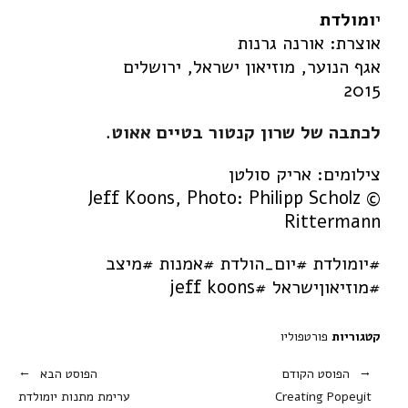
י
ומולדת
אוצרת: אורנה גרנות
אגף הנוער, מוזיאון ישראל, ירושלים
2015
לכתבה של שרון קנטור בטיים אאוט
.
צילומים: אריק סולטן
© Jeff Koons, Photo: Philipp Scholz
Rittermann
#יומולדת #יום_הולדת #אמנות #מיצב
#מוזיאוןישראל #jeff koons
קטגוריות
פורטפוליו
הפוסט הקודם
הפוסט הבא
Creating Popeyit
ערימת מתנות יומולדת