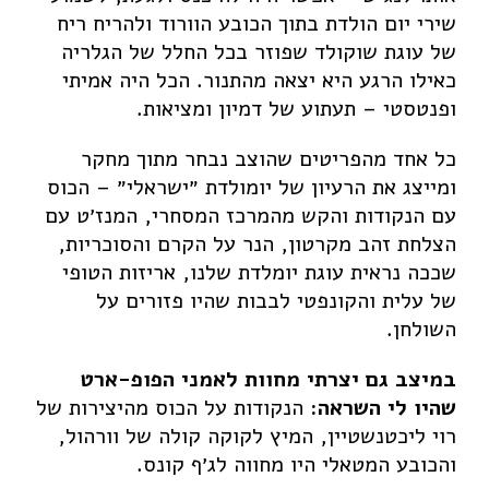
Facebook
Instagram
Youtube
שירי יום הולדת בתוך הכובע הוורוד ולהריח ריח
של עוגת שוקולד שפוזר בכל החלל של הגלריה
כאילו הרגע היא יצאה מהתנור. הכל היה אמיתי
ופנטסטי – תעתוע של דמיון ומציאות.
כל אחד מהפריטים שהוצב נבחר מתוך מחקר
ומייצג את הרעיון של יומולדת ״ישראלי״ – הכוס
עם הנקודות והקש מהמרכז המסחרי, המנז׳ט עם
הצלחת זהב מקרטון, הנר על הקרם והסוכריות,
שככה נראית עוגת יומלדת שלנו, אריזות הטופי
של עלית והקונפטי לבבות שהיו פזורים על
השולחן.
במיצב גם יצרתי מחוות לאמני הפופ-ארט
שהיו לי השראה:
הנקודות על הכוס מהיצירות של
רוי ליכטנשטיין, המיץ לקוקה קולה של וורהול,
והכובע המטאלי היו מחווה לג׳ף קונס.