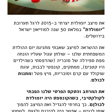
צעצועים וסביבה
פרויקט הדגל
הרצאות וסדנאות
את מיצב יומולדת יצרתי ב-2015 לרגל תערוכת
״יומולדת״
במלאת 50 שנה למוזיאון ישראל
אודות
בירושלים.
צרו קשר
את ההשראה למיצב שאבתי מחגיגת יום ההולדת
English
המשפחתית שלנו – שולחן עגול שעליו הונחה
Portfolio
מפת ספירלה של סוכריה (שהדפסתי כשהילדים
היו קטנים), ממתקים, קונפטי לבבות, עוגת
Paintings for Purchase
שוקולד עם קרם וסוכריות, מיץ פטל ו
מתנות
Prints for Purchase
לכולם
.
Contact Us
את המרחב והטקס הפרטי שלנו הפכתי
לקולקטיבי, כשהקונספט היה יומולדת
לכולןם.
כך בחרתי להגדיל ואת המיצב להפוך
אותו לנגיש – אפשר היה להיכנס ולגעת, לשמוע