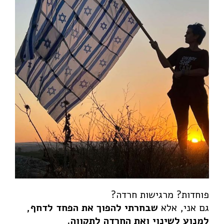
צעצועים וסביבה
פרויקט הדגל
הרצאות וסדנאות
אודות
צרו קשר
English
Portfolio
Paintings for Purchase
Prints for Purchase
Contact Us
פוחדות? מרגישות חרדה?
גם אני, אלא
שבחרתי להפוך את הפחד לדחף,
למנוע לשינוי ואת החרדה לתקווה.